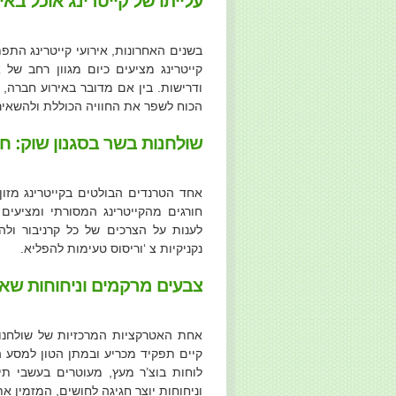
עלייתו של קייטרינג אוכל באי
בשנים האחרונות, אירועי קייטרינג התפת
קייטרינג מציעים כיום מגוון רחב של 
ודרישות. בין אם מדובר באירוע חברה,
הכוח לשפר את החוויה הכוללת ולהשאי
שולחנות בשר בסגנון שוק: ח
אחד הטרנדים הבולטים בקייטרינג מזון
חורגים מהקייטרינג המסורתי ומציעים
לענות על הצרכים של כל קרניבור ולה
נקניקיות צ ‘וריסוס טעימות להפליא.
צבעים מרקמים וניחוחות שאי
אחת האטרקציות המרכזיות של שולחנו
קיים תפקיד מכריע ובמתן הטון למסע הק
לוחות בוצ’ר מעץ, מעוטרים בעשבי תיב
וניחוחות יוצר חגיגה לחושים, המזמין א