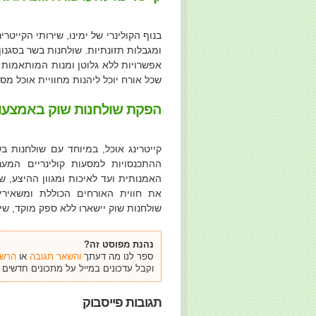
בנוף הקולינרי של ימינו, שירותי הקייט
ומגבלות תזונתיות. שולחנות בשר בסגנון
אפשרויות ללא גלוטן ומנות המותאמות ל
שכל אורח יוכל ליהנות מחוויית אוכל מס
הפקת שולחנות שוק באמצעות 
קייטרינג אוכל, במיוחד עם שולחנות בש
ההתכנסויות למסעות קולינריים המענ
האמנותית ועד לאיכות ומגוון ההיצע, ש
את חווית האורחים הכוללת ומשאיר
שולחנות שוק יישארו ללא ספק מוקד, שיח
נהנת מפוסט זה?
ספר לנו מה דעתך
והשאר תגובה
או
הרשם
וקבל עדכונים במייל על מתכונים חדשים וי
תגובות פייסבוק